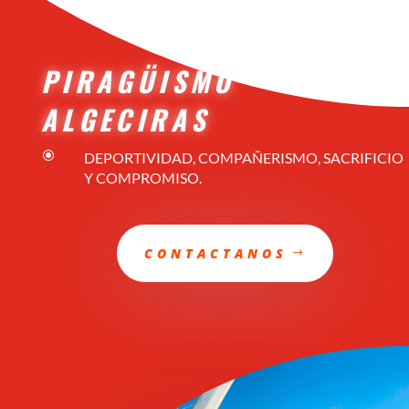
PIRAGÜISMO
ALGECIRAS
\
DEPORTIVIDAD, COMPAÑERISMO, SACRIFICIO
Y COMPROMISO.
CONTACTANOS